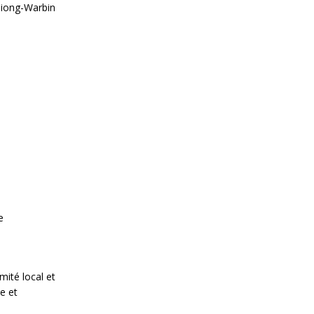
Niong-Warbin
e
mité local et
e et