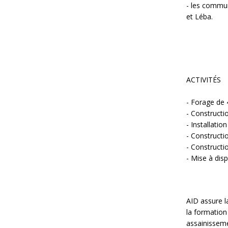
- les commun
et Léba.
ACTIVITÉS
- Forage de 
- Constructi
- Installati
- Constructio
- Constructi
- Mise à disp
AID assure l
la formation
assainisseme